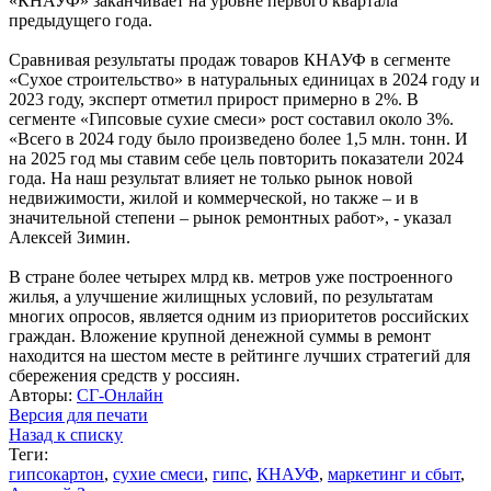
«КНАУФ» заканчивает на уровне первого квартала
предыдущего года.
Сравнивая результаты продаж товаров КНАУФ в сегменте
«Сухое строительство» в натуральных единицах в 2024 году и
2023 году, эксперт отметил прирост примерно в 2%. В
сегменте «Гипсовые сухие смеси» рост составил около 3%.
«Всего в 2024 году было произведено более 1,5 млн. тонн. И
на 2025 год мы ставим себе цель повторить показатели 2024
года. На наш результат влияет не только рынок новой
недвижимости, жилой и коммерческой, но также – и в
значительной степени – рынок ремонтных работ», - указал
Алексей Зимин.
В стране более четырех млрд кв. метров уже построенного
жилья, а улучшение жилищных условий, по результатам
многих опросов, является одним из приоритетов российских
граждан. Вложение крупной денежной суммы в ремонт
находится на шестом месте в рейтинге лучших стратегий для
сбережения средств у россиян.
Авторы:
СГ-Онлайн
Версия для печати
Назад к списку
Теги:
гипсокартон
,
сухие смеси
,
гипс
,
КНАУФ
,
маркетинг и сбыт
,