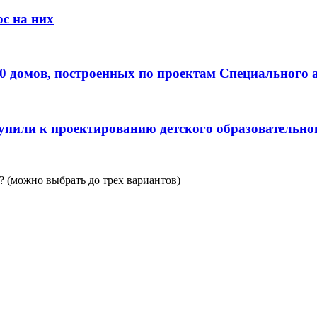
с на них
0 домов, построенных по проектам Специального 
пили к проектированию детского образовательно
 (можно выбрать до трех вариантов)