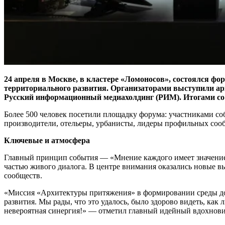
24 апреля в Москве, в кластере «Ломоносов», состоялся ф
территориального развития. Организаторами выступили а
Русский информационный медиахолдинг (РИМ). Итогами со 
Более 500 человек посетили площадку форума: участниками со
производители, отельеры, урбанисты, лидеры профильных сооб
Ключевые и атмосфера
Главный принцип события — «Мнение каждого имеет значение!
частью живого диалога. В центре внимания оказались новые в
сообществ.
«Миссия «Архитектуры притяжения» в формировании среды до
развития. Мы рады, что это удалось, было здорово видеть, ка
невероятная синергия!» — отметил главный идейный вдохнови