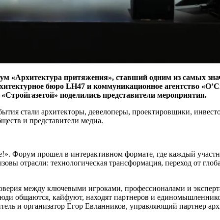
орум «Архитектура притяжения», ставший одним из самых зн
рхитектурное бюро LH47 и коммуникационное агентство «О
«Стройгазетой» поделились представители мероприятия.
бытия стали архитекторы, девелоперы, проектировщики, инвесто
ществ и представители медиа.
». Форум прошел в интерактивном формате, где каждый участни
ызовы отрасли: технологическая трансформация, переход от гло
верия между ключевыми игроками, профессионалами и эксперта
к люди общаются, кайфуют, находят партнеров и единомышленник
тель и организатор Егор Евланников, управляющий партнер ар