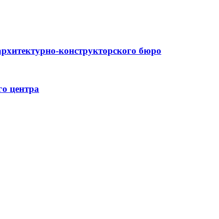
архитектурно-конструкторского бюро
го центра