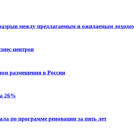
 разрыв между предлагаемым и ожидаемым доходо
знес-центров
пом размещения в России
на 26%
ала по программе реновации за пять лет