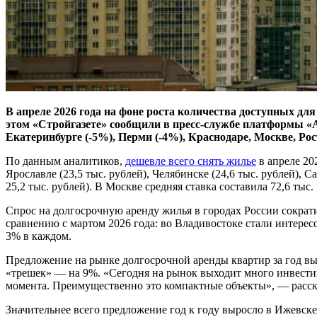
В апреле 2026 года на фоне роста количества доступных для
этом «Стройгазете» сообщили в пресс-службе платформы «А
Екатеринбурге (-5%), Перми (-4%), Краснодаре, Москве, Ро
По данным аналитиков,
дешевле всего снять жилье
в апреле 202
Ярославле (23,5 тыс. рублей), Челябинске (24,6 тыс. рублей), С
25,2 тыс. рублей). В Москве средняя ставка составила 72,6 тыс.
Спрос на долгосрочную аренду жилья в городах России сократ
сравнению с мартом 2026 года: во Владивостоке стали интерес
3% в каждом.
Предложение на рынке долгосрочной аренды квартир за год вы
«трешек» — на 9%. «Сегодня на рынок выходит много инвестиц
момента. Преимущественно это компактные объекты», — расск
Значительнее всего предложение год к году выросло в Ижевске