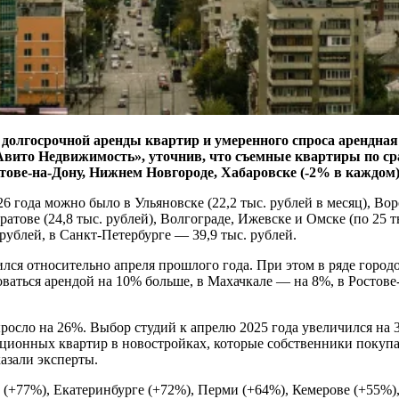
 долгосрочной аренды квартир и умеренного спроса арендная с
вито Недвижимость», уточнив, что съемные квартиры по срав
стове-на-Дону, Нижнем Новгороде, Хабаровске (-2% в каждом)
6 года можно было в Ульяновске (22,2 тыс. рублей в месяц), Воро
аратове (24,8 тыс. рублей), Волгограде, Ижевске и Омске (по 25 т
 рублей, в Санкт-Петербурге — 39,9 тыс. рублей.
ился относительно апреля прошлого года. При этом в ряде горо
оваться арендой на 10% больше, в Махачкале — на 8%, в Ростове
росло на 26%. Выбор студий к апрелю 2025 года увеличился на
ионных квартир в новостройках, которые собственники покупал
азали эксперты.
 (+77%), Екатеринбурге (+72%), Перми (+64%), Кемерове (+55%),