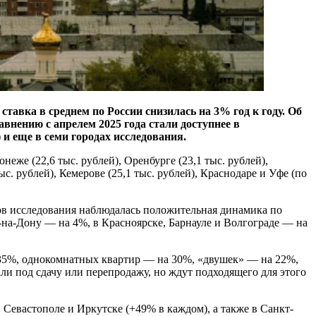
тавка в среднем по России снизилась на 3% год к году. Об
нению с апрелем 2025 года стали доступнее в
 и еще в семи городах исследования.
неже (22,6 тыс. рублей), Оренбурге (23,1 тыс. рублей),
ыс. рублей), Кемерове (25,1 тыс. рублей), Краснодаре и Уфе (по
дов исследования наблюдалась положительная динамика по
-на-Дону — на 4%, в Красноярске, Барнауле и Волгограде — на
 35%, однокомнатных квартир — на 30%, «двушек» — на 22%,
и под сдачу или перепродажу, но ждут подходящего для этого
 Севастополе и Иркутске (+49% в каждом), а также в Санкт-