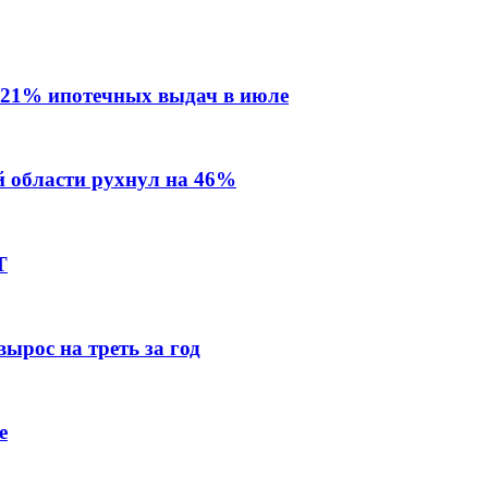
 21% ипотечных выдач в июле
й области рухнул на 46%
Т
ырос на треть за год
е