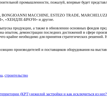
роительной промышленности, пожалуй, впервые будет представл
ESCHI, BONGIOANNI MACCHINE, ESTEZO TRADE, MARCHELUZ
, «ХЕНДЛЕ-БРАУН» и другие.
выпуска продукции, а также в обновлении основных фондов пре
ена опытом, демонстрации последних достижений в сфере произ
 что крайне необходимо для принятия стратегических решений. 
озицию производителей и поставщиков оборудования на выставке
ва
,
строительство
территории (КРТ) нежилой застройки и как исключиться из нее?