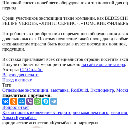
Широкий спектр новейшего оборудования и технологий для ст
период.
Среди участников экспозиции такие компании, как BED
FELIPE VERDES, «ЛИНГЛ СЕРВИС», «ТОМСКИЕ ФИЛЬЕРЫ»
Потребность в приобретении современного оборудования для 
довольно высока. Поэтому появление такой площадки для обм
специалистам отрасли быть всегда в курсе последних новинок,
продукции.
Выставка приглашает всех специалистов отрасли посетить эксп
Получить билет на мероприятие можно
на сайте организатора
.
Авторы:
СГ-Онлайн
Версия для печати
Назад к списку
Теги:
Отдельные экспозиции
,
выставка
,
RosBuild
,
Экспоцентр
,
Моск
Поделиться с друзьями:
Вопрос-ответ
Как оспорить включение в территорию комплексного развития 
Алмаз Кучембаев
юридическое агентство «Кучембаев и партнеры»