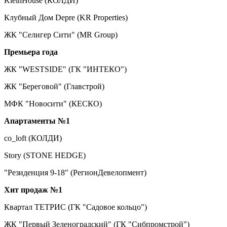
KleinHouse (КОЛДИ)
Клубный Дом Depre (KR Properties)
ЖК "Селигер Сити" (MR Group)
Премьера года
ЖК "WESTSIDE" (ГК "ИНТЕКО")
ЖК "Береговой" (Главстрой)
МФК "Новосити" (КЕСКО)
Апартаменты №1
co_loft (КОЛДИ)
Story (STONE HEDGE)
"Резиденция 9-18" (РегионДевелопмент)
Хит продаж №1
Квартал ТЕТРИС (ГК "Садовое кольцо")
ЖК "Первый Зеленоградский" (ГК "Сибпромстрой")