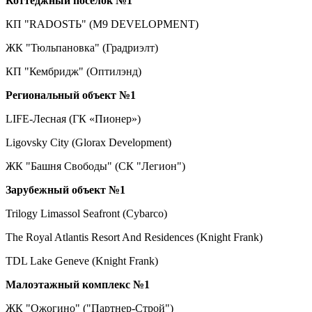
Коттеджный поселок №1
КП "RADOSTЬ" (M9 DEVELOPMENT)
ЖК "Тюльпановка" (Градриэлт)
КП "Кембридж" (Оптилэнд)
Региональный объект №1
LIFE-Лесная (ГК «Пионер»)
Ligovsky City (Glorax Development)
ЖК "Башня Свободы" (СК "Легион")
Зарубежный объект №1
Trilogy Limassol Seafront (Cybarco)
The Royal Atlantis Resort And Residences (Knight Frank)
TDL Lake Geneve (Knight Frank)
Малоэтажный комплекс №1
ЖК "Ожогино" ("Партнер-Строй")