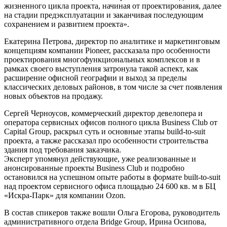
жизненного цикла проекта, начиная от проектирования, далее
на стадии предэксплуатации и заканчивая последующим
сохранением и развитием проекта».
Екатерина Петрова, директор по аналитике и маркетинговым
концепциям компании Pioneer, рассказала про особенности
проектирования многофункциональных комплексов и в
рамках своего выступления затронула такой аспект, как
расширение офисной географии и выход за пределы
классических деловых районов, в том числе за счет появления
новых объектов на продажу.
Сергей Черноусов, коммерческий директор девелопера и
оператора сервисных офисов полного цикла Business Club от
Capital Group, раскрыл суть и основные этапы build-to-suit
проекта, а также рассказал про особенности строительства
здания под требования заказчика.
Эксперт упомянул действующие, уже реализованные и
анонсированные проекты Business Club и подробно
остановился на успешном опыте работы в формате built-to-suit
над проектом сервисного офиса площадью 24 600 кв. м в БЦ
«Искра-Парк» для компании Ozon.
В состав спикеров также вошли Ольга Егорова, руководитель
административного отдела Bridge Group, Ирина Осипова,