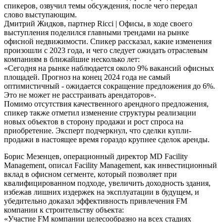
спикеров, озвучил темы обсуждения, после чего передал
слово выступающим.
Дмитрий Жидков, партнер Ricci | Офисы, в ходе своего
выступления поделился главными трендами на рынке
офисной недвижимости. Спикер рассказал, какие изменения
произошли с 2023 года, и чего следует ожидать отраслевым
компаниям в ближайшие несколько лет:
«Сегодня на рынке наблюдается около 9% вакансий офисных
площадей. Прогноз на конец 2024 года не самый
оптимистичный - ожидается сокращение предложения до 6%.
Это не может не расстраивать арендаторов».
Помимо отсутствия качественного арендного предложения,
спикер также отметил изменение структуры реализации
новых объектов в сторону продажи и рост спроса на
приобретение. Эксперт подчеркнул, что сделки купли-
продажи в настоящее время гораздо крупнее сделок аренды.
Борис Мезенцев, операционный директор MD Facility
Management, описал Facility Management, как инвестиционный
вклад в офисном сегменте, который позволяет при
квалифицированном подходе, увеличить доходность здания,
избежав лишних издержек на эксплуатации в будущем, и
убедительно доказал эффективность привлечения FM
компании к строительству объекта:
«Участие FM компании целесообразно на всех стадиях