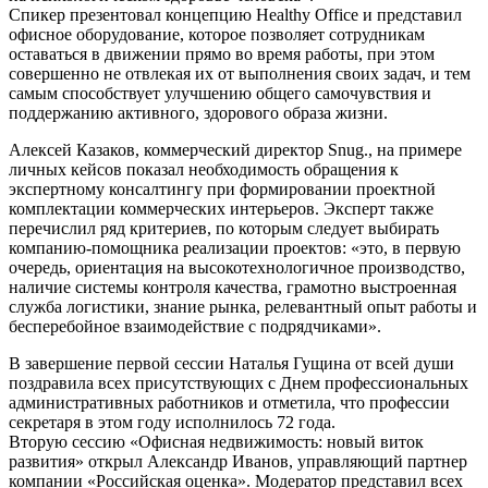
Спикер презентовал концепцию Healthy Office и представил
офисное оборудование, которое позволяет сотрудникам
оставаться в движении прямо во время работы, при этом
совершенно не отвлекая их от выполнения своих задач, и тем
самым способствует улучшению общего самочувствия и
поддержанию активного, здорового образа жизни.
Алексей Казаков, коммерческий директор Snug., на примере
личных кейсов показал необходимость обращения к
экспертному консалтингу при формировании проектной
комплектации коммерческих интерьеров. Эксперт также
перечислил ряд критериев, по которым следует выбирать
компанию-помощника реализации проектов: «это, в первую
очередь, ориентация на высокотехнологичное производство,
наличие системы контроля качества, грамотно выстроенная
служба логистики, знание рынка, релевантный опыт работы и
бесперебойное взаимодействие с подрядчиками».
В завершение первой сессии Наталья Гущина от всей души
поздравила всех присутствующих с Днем профессиональных
административных работников и отметила, что профессии
секретаря в этом году исполнилось 72 года.
Вторую сессию «Офисная недвижимость: новый виток
развития» открыл Александр Иванов, управляющий партнер
компании «Российская оценка». Модератор представил всех