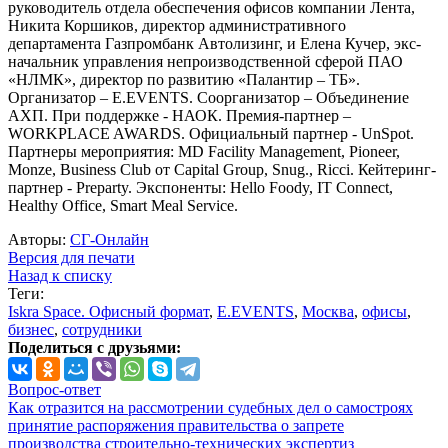
руководитель отдела обеспечения офисов компании Лента,
Никита Коршиков, директор административного
департамента Газпромбанк Автолизинг, и Елена Кучер, экс-
начальник управления непроизводственной сферой ПАО
«НЛМК», директор по развитию «Палантир – ТБ».
Организатор – E.EVENTS. Соорганизатор – Объединение
АХП. При поддержке - НАОК. Премия-партнер –
WORKPLACE AWARDS. Официальный партнер - UnSpot.
Партнеры мероприятия: MD Facility Management, Pioneer,
Monze, Business Club от Capital Group, Snug., Ricci. Кейтеринг-
партнер - Preparty. Экспоненты: Hello Foody, IT Connect,
Healthy Office, Smart Meal Service.
Авторы:
СГ-Онлайн
Версия для печати
Назад к списку
Теги:
Iskra Space. Офисный формат
,
E.EVENTS
,
Москва
,
офисы
,
бизнес
,
сотрудники
Поделиться с друзьями:
Вопрос-ответ
Как отразится на рассмотрении судебных дел о самостроях
принятие распоряжения правительства о запрете
производства строительно-технических экспертиз