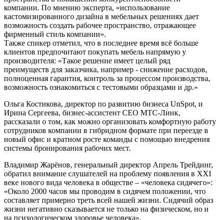
компании. По мнению эксперта, «использование
кастомизированного дизайна в мебельных решениях дает
возможность создать рабочее пространство, отражающее
фирменный стиль компании».
Также спикер отметил, что в последнее время всё больше
клиентов предпочитают покупать мебель напрямую у
производителя: «Такое решение имеет целый ряд
преимуществ для заказчика, например - снижение расходов,
полноценная гарантия, контроль за процессом производства,
возможность ознакомиться с тестовыми образцами и др.»
Ольга Костикова, директор по развитию бизнеса UnSpot, и
Ирина Сергеева, бизнес-ассистент СЕО МТС-Линк,
рассказали о том, как можно организовать комфортную работу
сотрудников компании в гибридном формате при переезде в
новый офис и кратном росте команды с помощью внедрения
системы бронирования рабочих мест.
Владимир Жарёнов, генеральный директор Апрель Трейдинг,
обратил внимание слушателей на проблему появления в XXI
веке нового вида человека в обществе – «человека сидячего»:
«Около 2000 часов мы проводим в сидячем положении, что
составляет примерно треть всей нашей жизни. Сидячий образ
жизни негативно сказывается не только на физическом, но и
на психологическом здоровье человека».