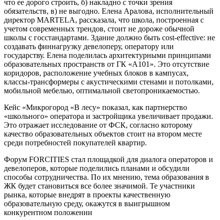
что ее дорого строить, б) накладно с точки зрения
обязательств, в) не выгодно. Елена Аралова, исполнительный
директор MARTELA, рассказала, что школа, построенная с
учетом современных трендов, стоит не дороже обычной
школы с госстандартами. Здание должно быть cost-effective: не
создавать финнагрузку девелоперу, оператору или
государству. Елена поделилась архитектурными принципами
образовательных пространств от ГК «А101». Это отсутствие
коридоров, расположение учебных блоков в кампусах,
классы-трансформеры с акустическими стенами и потолками,
мобильной мебелью, оптимальной светопроникаемостью.
Кейс «Микрогород «В лесу» показал, как партнерство
«школьного» оператора и застройщика увеличивает продажи.
Это отражает исследование от ФСК, согласно которому
качество образовательных объектов стоит на втором месте
среди потребностей покупателей квартир.
Форум FORCITIES стал площадкой для диалога операторов и
девелоперов, которые поделились планами и обсудили
способы сотрудничества. По их мнению, тема образования в
ЖК будет становиться все более значимой. Те участники
рынка, которые внедрят в проекты качественную
образовательную среду, окажутся в выигрышном
конкурентном положении