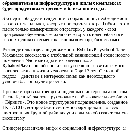
образовательная инфраструктура в жилых комплексах
будет продуктовым трендом в ближайшие годы.
Эксперты обсудили тенденции в образовании, необходимость
развивать те навыки, которые пригодятся завтра. Гибки в этом
плане только коммерческие операторы, у каждого - своя
программа обучения. Сегодня операторы готовы работать в
разных ценовых сегментах: эконом комфорт, бизнес-класс.
Руководитель отдела недвижимости RybakovPlayschool Лали
Махарадзе рассказала о глобальной развивающей среде нового
поколения. Частные сады и начальная школа
RybakovPlayschool обеспечивают успешное развитие самого
важного этапа в жизни человека от 2 до 12 лет. Основной
подход – действие в интересах семьи как необходимого
условия благополучия ребенка.
Проанализировала тренды и поделилась интересным опытом
Елена Булин-Соколова, руководитель образовательного бюро
«Лёрнити». Это новое структурное подразделение, созданное
ГК «А101», которое будет системно формировать во всех
построенных Группой районах уникальную образовательную
экосистему.
Спикеры развенчали мифы о социальной инфраструктуре: а)