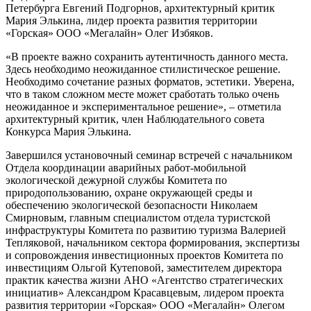
Петербурга Евгений Подгорнов, архитектурный критик
Мария Элькина, лидер проекта развития территории
«Горская» ООО «Мегалайн» Олег Избяков.
«В проекте важно сохранить аутентичность данного места.
Здесь необходимо неожиданное стилистическое решение.
Необходимо сочетание разных форматов, эстетики. Уверена,
что в таком сложном месте может сработать только очень
неожиданное и экспериментальное решение», – отметила
архитектурный критик, член Наблюдательного совета
Конкурса Мария Элькина.
Завершился установочный семинар встречей с начальником
Отдела координации аварийных работ-мобильной
экологической дежурной службы Комитета по
природопользованию, охране окружающей среды и
обеспечению экологической безопасности Николаем
Смирновым, главным специалистом отдела туристской
инфраструктуры Комитета по развитию туризма Валерией
Тепляковой, начальником сектора формирования, экспертизы
и сопровождения инвестиционных проектов Комитета по
инвестициям Ольгой Кутеповой, заместителем директора
практик качества жизни АНО «Агентство стратегических
инициатив» Александром Красавцевым, лидером проекта
развития территории «Горская» ООО «Мегалайн» Олегом