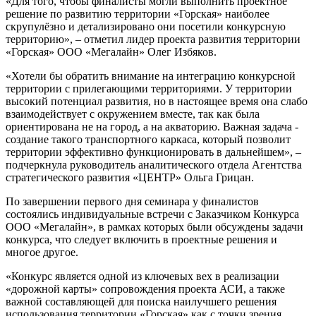
«Для того, чтобы финалисты могли выполнить проектное
решение по развитию территории «Горская» наиболее
скрупулёзно и детализировано они посетили конкурсную
территорию», – отметил лидер проекта развития территории
«Горская» ООО «Мегалайн» Олег Избяков.
«Хотели бы обратить внимание на интеграцию конкурсной
территории с прилегающими территориями. У территории
высокий потенциал развития, но в настоящее время она слабо
взаимодействует с окружением вместе, так как была
ориентирована не на город, а на акваторию. Важная задача -
создание такого транспортного каркаса, который позволит
территории эффективно функционировать в дальнейшем», –
подчеркнула руководитель аналитического отдела Агентства
стратегического развития «ЦЕНТР» Ольга Грицан.
По завершении первого дня семинара у финалистов
состоялись индивидуальные встречи с Заказчиком Конкурса
ООО «Мегалайн», в рамках которых были обсуждены задачи
конкурса, что следует включить в проектные решения и
многое другое.
«Конкурс является одной из ключевых вех в реализации
«дорожной карты» сопровождения проекта АСИ, а также
важной составляющей для поиска наилучшего решения
использования территории «Горская» как с точки зрения