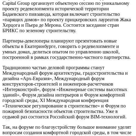
Capital Group организует объектную сессию по уникальному
проекту редевелопмента исторической территории
Бадаевского пивзавода, которая включает строительство
«парящих домов» по проекту прицкеровских лауреатов Жака
Херцога и Пьера де Мерона. Состоится заседание стран
БРИКС по зеленому строительству.
Партнеры-девелоперы планируют презентовать новые
объекты в Екатеринбурге, говорить о редевелопменте и
умных домах, делиться опытом по управлению школой,
построенной в рамках государственно-частного партнерства.
Традиционно частью деловой программы станут
Международный форум архитектуры, градостроительства и
дизайна «Арх-Евразия», Международный форум
конструкторов-строителей и инженеров-расчетчиков
«Интерконстрой», форум «Инженерные системы высотных
зданий», Форум дизайна интерьеров и Форум комфортной
городской среды, XI Международная конференция
«Техническое регулирование в строительстве» и Форум по
пожарной безопасности объектов строительства. Уже в
седьмой раз состоится Российский форум BIM-технологий.
Так, на форуме по благоустройству большое внимание уделят
вопросам создания комфортной городской среды, в том числе