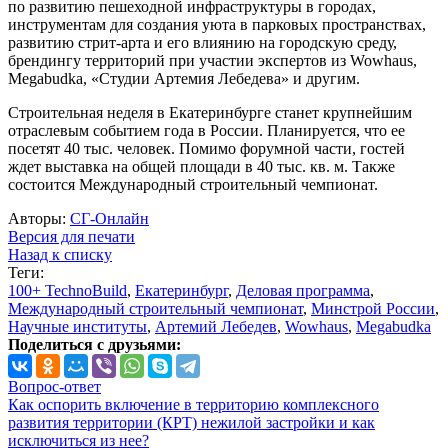
по развитию пешеходной инфраструктуры в городах,
инструментам для создания уюта в парковых пространствах,
развитию стрит-арта и его влиянию на городскую среду,
брендингу территорий при участии экспертов из Wowhaus,
Megabudka, «Студии Артемия Лебедева» и другим.
Строительная неделя в Екатеринбурге станет крупнейшим
отраслевым событием года в России. Планируется, что ее
посетят 40 тыс. человек. Помимо форумной части, гостей
ждет выставка на общей площади в 40 тыс. кв. м. Также
состоится Международный строительный чемпионат.
Авторы:
СГ-Онлайн
Версия для печати
Назад к списку
Теги:
100+ TechnoBuild
,
Екатеринбург
,
Деловая программа
,
Международный строительный чемпионат
,
Минстрой России
,
Научные институты
,
Артемий Лебедев
,
Wowhaus
,
Megabudka
Поделиться с друзьями:
Вопрос-ответ
Как оспорить включение в территорию комплексного
развития территории (КРТ) нежилой застройки и как
исключиться из нее?