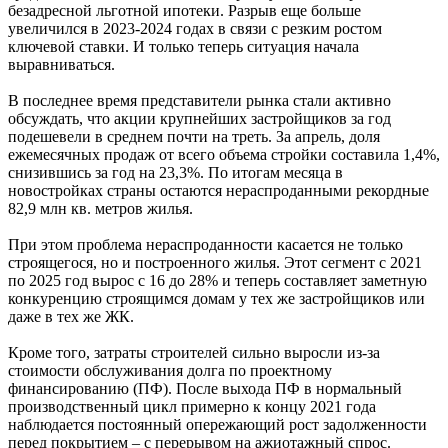
безадресной льготной ипотеки. Разрыв еще больше
увеличился в 2023-2024 годах в связи с резким ростом
ключевой ставки. И только теперь ситуация начала
выравниваться.
В последнее время представители рынка стали активно
обсуждать, что акции крупнейших застройщиков за год
подешевели в среднем почти на треть. За апрель, доля
ежемесячных продаж от всего объема стройки составила 1,4%,
снизившись за год на 23,3%. По итогам месяца в
новостройках страны остаются нераспроданными рекордные
82,9 млн кв. метров жилья.
При этом проблема нераспроданности касается не только
строящегося, но и построенного жилья. Этот сегмент с 2021
по 2025 год вырос с 16 до 28% и теперь составляет заметную
конкуренцию строящимся домам у тех же застройщиков или
даже в тех же ЖК.
Кроме того, затраты строителей сильно выросли из-за
стоимости обслуживания долга по проектному
финансированию (ПФ). После выхода ПФ в нормальный
производственный цикл примерно к концу 2021 года
наблюдается постоянный опережающий рост задолженности
перед покрытием – с перерывом на ажиотажный спрос.