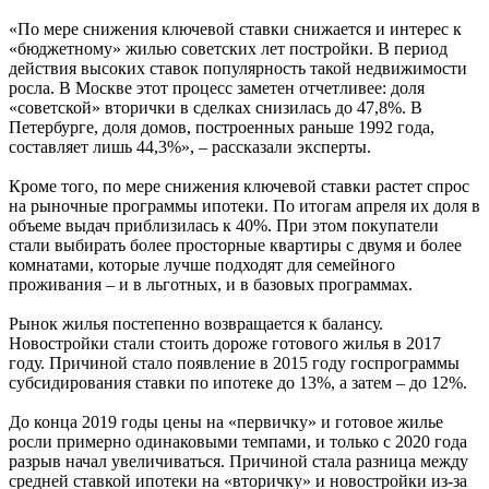
«По мере снижения ключевой ставки снижается и интерес к
«бюджетному» жилью советских лет постройки. В период
действия высоких ставок популярность такой недвижимости
росла. В Москве этот процесс заметен отчетливее: доля
«советской» вторички в сделках снизилась до 47,8%. В
Петербурге, доля домов, построенных раньше 1992 года,
составляет лишь 44,3%», – рассказали эксперты.
Кроме того, по мере снижения ключевой ставки растет спрос
на рыночные программы ипотеки. По итогам апреля их доля в
объеме выдач приблизилась к 40%. При этом покупатели
стали выбирать более просторные квартиры с двумя и более
комнатами, которые лучше подходят для семейного
проживания – и в льготных, и в базовых программах.
Рынок жилья постепенно возвращается к балансу.
Новостройки стали стоить дороже готового жилья в 2017
году. Причиной стало появление в 2015 году госпрограммы
субсидирования ставки по ипотеке до 13%, а затем – до 12%.
До конца 2019 годы цены на «первичку» и готовое жилье
росли примерно одинаковыми темпами, и только с 2020 года
разрыв начал увеличиваться. Причиной стала разница между
средней ставкой ипотеки на «вторичку» и новостройки из-за