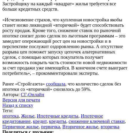
Застройщику на каждый «квадрат» жилья требуется все
больше кредитных средств.
«Исчезновение страхов, что купленная новостройка якобы
станет низко ликвидной «вторичкой» будет способствовать
росту продаж. Кроме того, снижение ставок по рыночной
ипотеке снизит долю сделок по льготным программам – это
замедлит опережающий рост цен на новостройки и в
перспективе послужит оздоровлению рынка. А отсутствие
разрыва цен поможет запуску цепочек альтернативных
сделок, с помощью которых покупатель получает
возможность покрыть часть стоимости новой недвижимости
за счет продажи уже имеющейся. В конечном счете выиграет
потребитель», – прокомментировали эксперты.
Ранее «Стройгазета»
сообщала
, что количество сделок без
ипотеки со «вторичкой» снизилось до 59%.
Авторы:
СГ-Онлайн
Версия для печати
Назад к списку
Теги:
ипотека
,
Жилье
,
Ипотечные кредиты
,
Ипотечное
кредитование
,
кредит
,
кредиты
,
снижение ключевой ставки
,
Первичное жилье
,
первичка
,
Вторичное жилье
,
вторичка
Поделиться с друзьями: