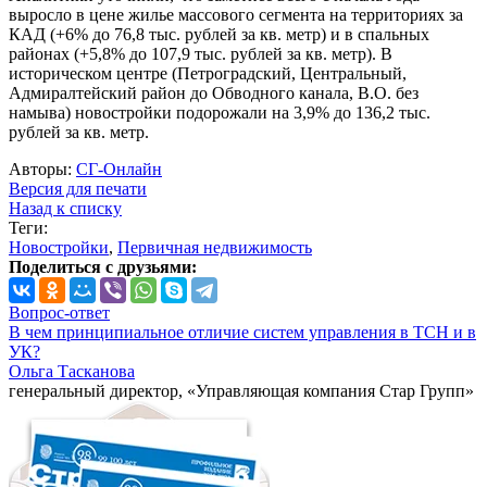
выросло в цене жилье массового сегмента на территориях за
КАД (+6% до 76,8 тыс. рублей за кв. метр) и в спальных
районах (+5,8% до 107,9 тыс. рублей за кв. метр). В
историческом центре (Петроградский, Центральный,
Адмиралтейский район до Обводного канала, В.О. без
намыва) новостройки подорожали на 3,9% до 136,2 тыс.
рублей за кв. метр.
Авторы:
СГ-Онлайн
Версия для печати
Назад к списку
Теги:
Новостройки
,
Первичная недвижимость
Поделиться с друзьями:
Вопрос-ответ
В чем принципиальное отличие систем управления в ТСН и в
УК?
Ольга Тасканова
генеральный директор, «Управляющая компания Стар Групп»