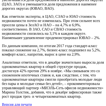
(ЦАО, ЗАО) и уменьшается доля предложения в наименее
дорогих округах (ЮВАО, ВАО).
Как отметили эксперты, в ЦАО, СЗАО и ЮАО стоимость
недвижимости почти не изменилась. При этом сильнее всех
просели цены в ЗелАО и НАО – на 4,7% и 6,9%,
соответственно. В ЗАО, САО и СВАО стоимость
недвижимости снизились на 3,1% в каждом округе.
Наименьшее удешевление продемонстрировал ЮВАО – 2%.
По данным компании, по итогам 2017 года стандарт-класс
показал снижение на 2,7%, бизнес-класс подешевел на 5,2%,
комфорт-класс, напротив, вырос в цене на 2,9%.
Аналитики отметили, что в декабре значительно выросла доля
однокомнатных квартир в общей структуре продаж,
достигнув 42% против 29% в ноябре. «Мы связываем это со
снижением ипотечных ставок и, как следствие, с тем, что
однокомнатные квартиры смогли приобретать молодые люди
без пары и молодые семьи без детей», – прокомментировала
управляющий партнер «МИЭЛЬ-Сеть офисов недвижимости»
Марина Толстик, добавив, что в декабре зафиксирован также
рост продаж трех- и четырехкомнатных квартир.
Версия для печати