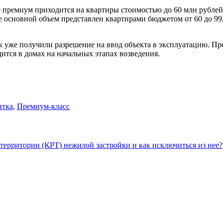
е премиум приходится на квартиры стоимостью до 60 млн рублей
те основной объем представлен квартирами бюджетом от 60 до 99
к уже получили разрешение на ввод объекта в эксплуатацию. Пр
дится в домах на начальных этапах возведения.
итка
,
Премиум-класс
территории (КРТ) нежилой застройки и как исключиться из нее?