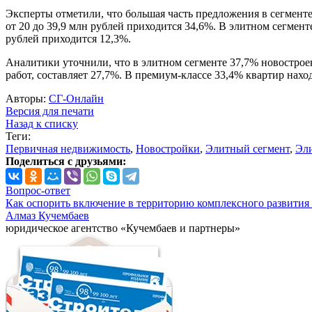
Эксперты отметили, что большая часть предложения в сегмент
от 20 до 39,9 млн рублей приходится 34,6%. В элитном сегмен
рублей приходится 12,3%.
Аналитики уточнили, что в элитном сегменте 37,7% новострое
работ, составляет 27,7%. В премиум-классе 33,4% квартир нахо
Авторы:
СГ-Онлайн
Версия для печати
Назад к списку
Теги:
Первичная недвижимость
,
Новостройки
,
Элитный сегмент
,
Эл
Поделиться с друзьями:
Вопрос-ответ
Как оспорить включение в территорию комплексного развития 
Алмаз Кучембаев
юридическое агентство «Кучембаев и партнеры»