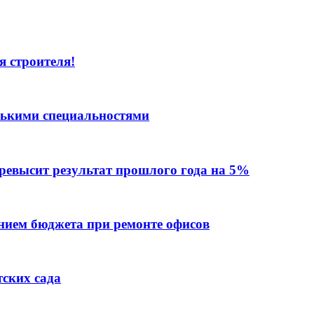
я строителя!
лькими специальностями
превысит результат прошлого года на 5%
ием бюджета при ремонте офисов
тских сада