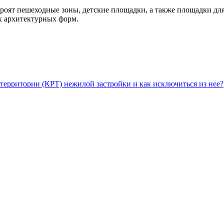
оят пешеходные зоны, детские площадки, а также площадки для
ых архитектурных форм.
территории (КРТ) нежилой застройки и как исключиться из нее?