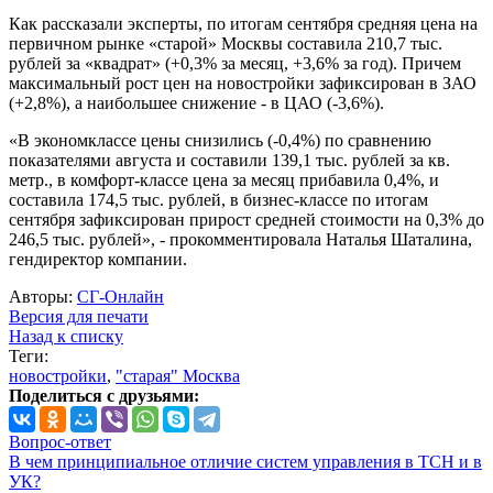
Как рассказали эксперты, по итогам сентября средняя цена на
первичном рынке «старой» Москвы составила 210,7 тыс.
рублей за «квадрат» (+0,3% за месяц, +3,6% за год). Причем
максимальный рост цен на новостройки зафиксирован в ЗАО
(+2,8%), а наибольшее снижение - в ЦАО (-3,6%).
«В экономклассе цены снизились (-0,4%) по сравнению
показателями августа и составили 139,1 тыс. рублей за кв.
метр., в комфорт-классе цена за месяц прибавила 0,4%, и
составила 174,5 тыс. рублей, в бизнес-классе по итогам
сентября зафиксирован прирост средней стоимости на 0,3% до
246,5 тыс. рублей», - прокомментировала Наталья Шаталина,
гендиректор компании.
Авторы:
СГ-Онлайн
Версия для печати
Назад к списку
Теги:
новостройки
,
"старая" Москва
Поделиться с друзьями:
Вопрос-ответ
В чем принципиальное отличие систем управления в ТСН и в
УК?