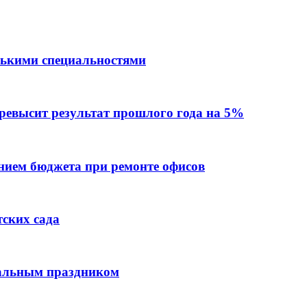
лькими специальностями
превысит результат прошлого года на 5%
ием бюджета при ремонте офисов
тских сада
нальным праздником