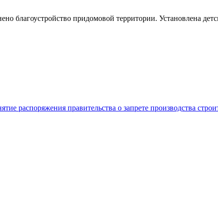
.
нено благоустройство придомовой территории. Установлена детс
нятие распоряжения правительства о запрете производства стро