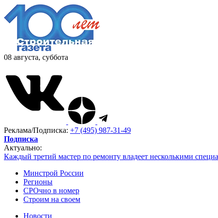
08 августа, суббота
Реклама/Подписка:
+7 (495) 987-31-49
Подписка
Актуально:
Каждый третий мастер по ремонту владеет несколькими специ
Минстрой России
Регионы
СРОчно в номер
Строим на своем
Новости