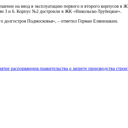
шение на ввод в эксплуатацию первого и второго корпусов в Ж
ми 3 и 6. Корпус №2 достроили в ЖК «Никольско-Трубецкое».
го долгостроя Подмосковья», – отметил Герман Елянюшкин.
нятие распоряжения правительства о запрете производства стро