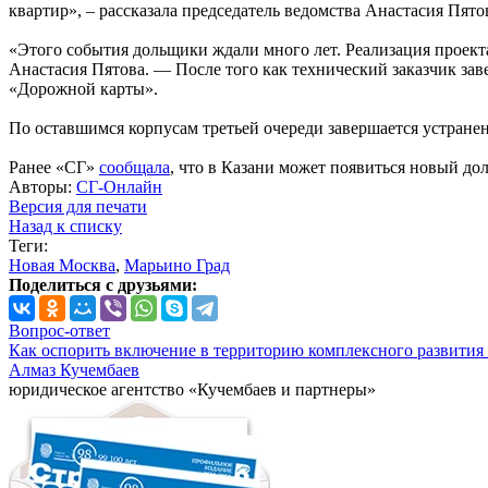
квартир», – рассказала председатель ведомства Анастасия Пято
«Этого события дольщики ждали много лет. Реализация проек
Анастасия Пятова. — После того как технический заказчик за
«Дорожной карты».
По оставшимся корпусам третьей очереди завершается устранен
Ранее «СГ»
сообщала
, что в Казани может появиться новый до
Авторы:
СГ-Онлайн
Версия для печати
Назад к списку
Теги:
Новая Москва
,
Марьино Град
Поделиться с друзьями:
Вопрос-ответ
Как оспорить включение в территорию комплексного развития 
Алмаз Кучембаев
юридическое агентство «Кучембаев и партнеры»