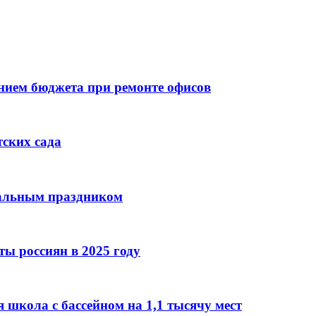
ием бюджета при ремонте офисов
тских сада
нальным праздником
ы россиян в 2025 году
 школа с бассейном на 1,1 тысячу мест