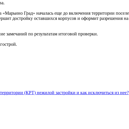
ва.
та «Марьино Град» началась еще до включения территории посе
вершит достройку оставшихся корпусов и оформит разрешения на
ие замечаний по результатам итоговой проверки.
лгострой.
территории (КРТ) нежилой застройки и как исключиться из нее?