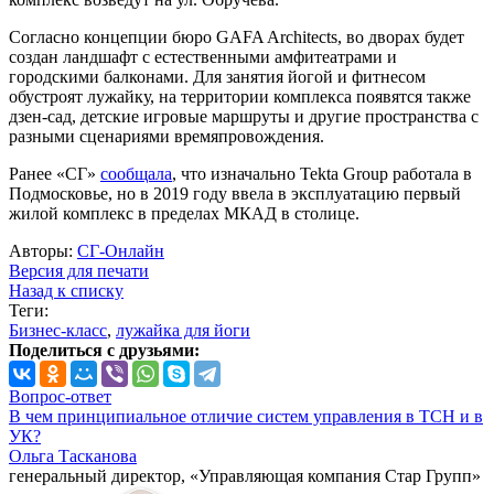
Согласно концепции бюро GAFA Architects, во дворах будет
создан ландшафт с естественными амфитеатрами и
городскими балконами. Для занятия йогой и фитнесом
обустроят лужайку, на территории комплекса появятся также
дзен-сад, детские игровые маршруты и другие пространства с
разными сценариями времяпровождения.
Ранее «СГ»
сообщала
, что изначально Tekta Group работала в
Подмосковье, но в 2019 году ввела в эксплуатацию первый
жилой комплекс в пределах МКАД в столице.
Авторы:
СГ-Онлайн
Версия для печати
Назад к списку
Теги:
Бизнес-класс
,
лужайка для йоги
Поделиться с друзьями:
Вопрос-ответ
В чем принципиальное отличие систем управления в ТСН и в
УК?
Ольга Тасканова
генеральный директор, «Управляющая компания Стар Групп»