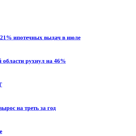
 21% ипотечных выдач в июле
й области рухнул на 46%
Т
ырос на треть за год
е