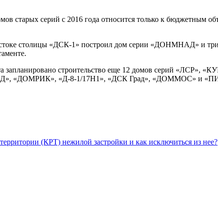
домов старых серий с 2016 года относится только к бюджетным о
Востоке столицы «ДСК-1» построил дом серии «ДОНМНАД» и тр
таменте.
та запланировано строительство еще 12 домов серий «ЛСР», «К
АД», «ДОМРИК», «Д-8-1/17Н1», «ДСК Град», «ДОММОС» и «ПИК
территории (КРТ) нежилой застройки и как исключиться из нее?