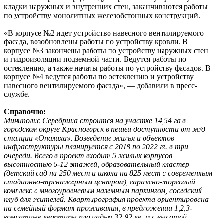
кладки наружных и внутренних стен, заканчиваются работы
по устройству монолитных железобетонных конструкций.
«В корпусе №2 идет устройство навесного вентилируемого
фасада, возобновлены работы по устройству кровли. В
корпусе №3 закончены работы по устройству наружных стен
и гидроизоляции подземной части. Ведутся работы по
остеклению, а также начаты работы по устройству фасадов. В
корпусе №4 ведутся работы по остеклению и устройству
навесного вентилируемого фасада», — добавили в пресс-
службе.
Справочно:
Миниполис Серебрица строится на участке 14,54 га в
городском округе Красногорск в пешей доступности от ж/д
станции «Опалиха». Возведение жилья и объектов
инфраструктуры планируется с 2018 по 2022 гг. в три
очереди. Всего в проект входит 5 жилых корпусов
высотностью 6-12 этажей, образовательный кластер
(детский сад на 250 мест и школа на 825 мест с современным
стадионно-тренажерным центром), гаражно-торговый
комплекс с многоуровневым наземным паркингом, соседский
клуб для жителей. Квартирография проекта ориентирована
на семейный формат проживания, в предложении 1,2,3-
комнатные квартиры площадью 32-92 кв. м с высотой