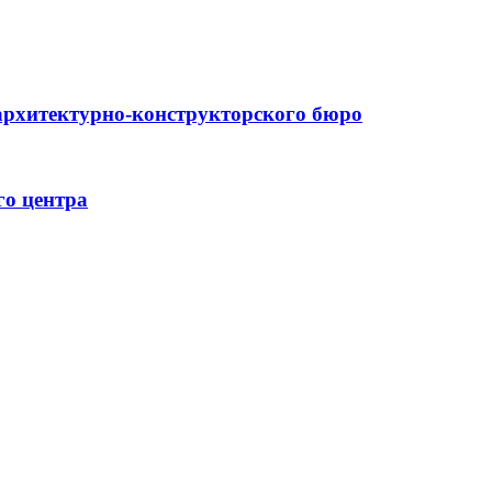
архитектурно-конструкторского бюро
го центра