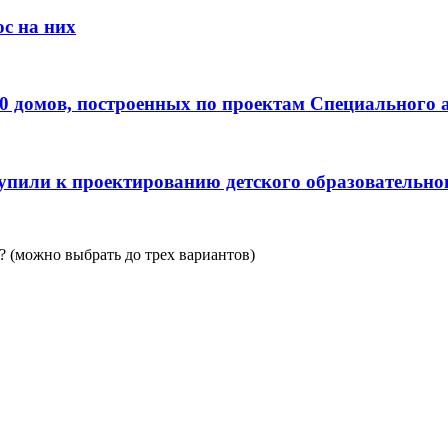
с на них
0 домов, построенных по проектам Специального 
пили к проектированию детского образовательно
 (можно выбрать до трех вариантов)