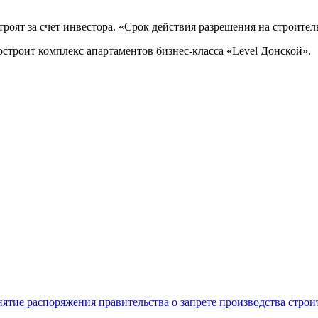
оят за счет инвестора. «Срок действия разрешения на строительс
остроит комплекс апартаментов бизнес-класса «Level Донской».
нятие распоряжения правительства о запрете производства стро