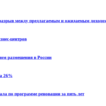
 разрыв между предлагаемым и ожидаемым доходо
знес-центров
пом размещения в России
на 26%
ала по программе реновации за пять лет