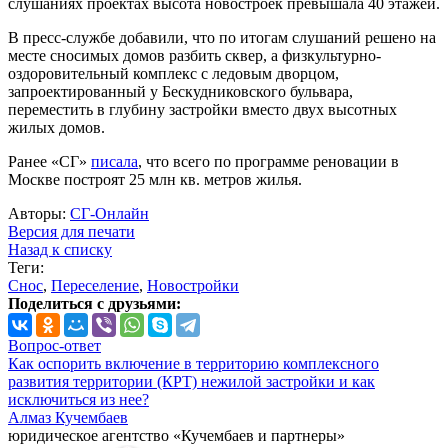
слушаниях проектах высота новостроек превышала 40 этажей.
В пресс-службе добавили, что по итогам слушаний решено на
месте сносимых домов разбить сквер, а физкультурно-
оздоровительный комплекс с ледовым дворцом,
запроектированный у Бескудниковского бульвара,
переместить в глубину застройки вместо двух высотных
жилых домов.
Ранее «СГ»
писала
, что всего по программе реновации в
Москве построят 25 млн кв. метров жилья.
Авторы:
СГ-Онлайн
Версия для печати
Назад к списку
Теги:
Снос
,
Переселение
,
Новостройки
Поделиться с друзьями:
Вопрос-ответ
Как оспорить включение в территорию комплексного
развития территории (КРТ) нежилой застройки и как
исключиться из нее?
Алмаз Кучембаев
юридическое агентство «Кучембаев и партнеры»