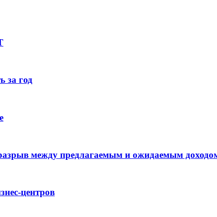
Т
ь за год
е
 разрыв между предлагаемым и ожидаемым доходо
знес-центров