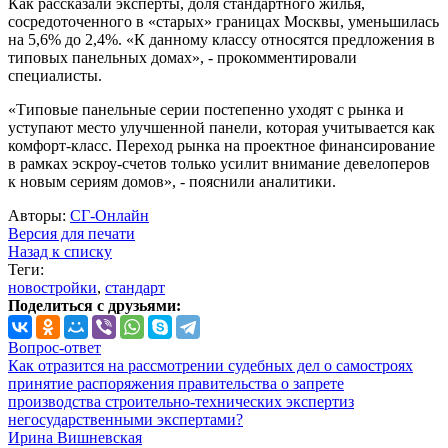
Как рассказали эксперты, доля стандартного жилья,
сосредоточенного в «старых» границах Москвы, уменьшилась
на 5,6% до 2,4%. «К данному классу относятся предложения в
типовых панельных домах», - прокомментировали
специалисты.
«Типовые панельные серии постепенно уходят с рынка и
уступают место улучшенной панели, которая учитывается как
комфорт-класс. Переход рынка на проектное финансирование
в рамках эскроу-счетов только усилит внимание девелоперов
к новым сериям домов», - пояснили аналитики.
Авторы:
СГ-Онлайн
Версия для печати
Назад к списку
Теги:
новостройки
,
стандарт
Поделиться с друзьями:
Вопрос-ответ
Как отразится на рассмотрении судебных дел о самостроях
принятие распоряжения правительства о запрете
производства строительно-технических экспертиз
негосударственными экспертами?
Ирина Вишневская