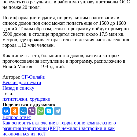
передать его результаты в районную управу протоколы ОСС
не позже 20 июля.
По информации издания, по результатам голосования в
список домов под снос может попасть еще от 1500 до 1600
зданий. Таким образом, если в программу войдут примерно
5500 домов, в столице придется снести около 17,5 млн кв.
метров, где проживает практически десятая часть населения
города 1,12 млн человек.
Как пишет газета, большинство домов, жители которых
проголосовали за вступление в программу, расположено в
Новой Москве — 199 зданий.
Авторы:
СГ-Онлайн
Версия для печати
Назад к списку
Теги:
пятиэтажки
,
хрущевки
Поделиться с друзьями:
Вопрос-ответ
Как оспорить включение в территорию комплексного
развития территории (КРТ) нежилой застройки и как
исключиться из нее?