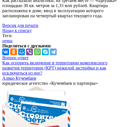
Как рассказали аналитики, на третьем месте — «однушка»
площадью 30 кв. метров за 1,33 млн рублей. Квартира
расположена в доме, ввод в эксплуатацию которого
запланирован на четвертый квартал текущего года.
Версия для печати
Назад к списку
Теги:
цены
Поделиться с друзьями:
Вопрос-ответ
Как оспорить включение в территорию комплексного
развития территории (КРТ) нежилой застройки и как
исключиться из нее?
Алмаз Кучембаев
юридическое агентство «Кучембаев и партнеры»