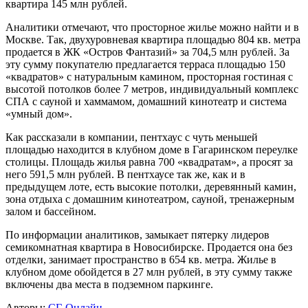
квартира 145 млн рублей.
Аналитики отмечают, что просторное жилье можно найти и в
Москве. Так, двухуровневая квартира площадью 804 кв. метра
продается в ЖК «Остров Фантазий» за 704,5 млн рублей. За
эту сумму покупателю предлагается терраса площадью 150
«квадратов» с натуральным камином, просторная гостиная с
высотой потолков более 7 метров, индивидуальный комплекс
СПА с сауной и хаммамом, домашний кинотеатр и система
«умный дом».
Как рассказали в компании, пентхаус с чуть меньшей
площадью находится в клубном доме в Гагаринском переулке
столицы. Площадь жилья равна 700 «квадратам», а просят за
него 591,5 млн рублей. В пентхаусе так же, как и в
предыдущем лоте, есть высокие потолки, деревянный камин,
зона отдыха с домашним кинотеатром, сауной, тренажерным
залом и бассейном.
По информации аналитиков, замыкает пятерку лидеров
семикомнатная квартира в Новосибирске. Продается она без
отделки, занимает пространство в 654 кв. метра. Жилье в
клубном доме обойдется в 27 млн рублей, в эту сумму также
включены два места в подземном паркинге.
Авторы:
СГ-Онлайн