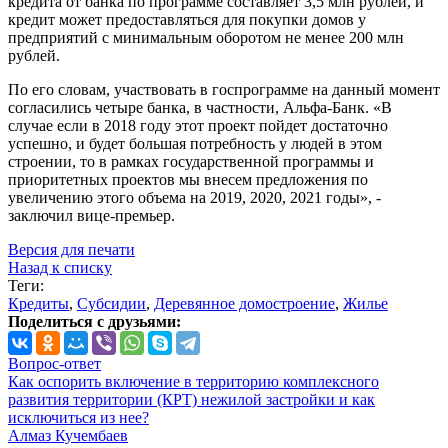
кредита от банка по программе составляет 3,5 млн рублей, и
кредит может предоставляться для покупки домов у
предприятий с минимальным оборотом не менее 200 млн
рублей.
По его словам, участвовать в госпрограмме на данный момент
согласились четыре банка, в частности, Альфа-Банк. «В
случае если в 2018 году этот проект пойдет достаточно
успешно, и будет большая потребность у людей в этом
строении, то в рамках государственной программы и
приоритетных проектов мы внесем предложения по
увеличению этого объема на 2019, 2020, 2021 годы», -
заключил вице-премьер.
Версия для печати
Назад к списку
Теги:
Кредиты
,
Субсидии
,
Деревянное домостроение
,
Жилье
Поделиться с друзьями:
Вопрос-ответ
Как оспорить включение в территорию комплексного
развития территории (КРТ) нежилой застройки и как
исключиться из нее?
Алмаз Кучембаев