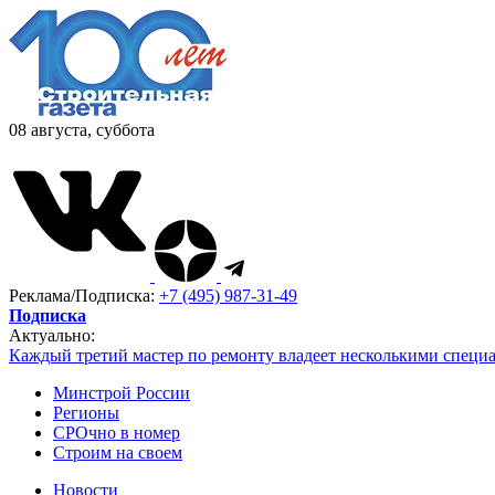
08 августа, суббота
Реклама/Подписка:
+7 (495) 987-31-49
Подписка
Актуально:
Каждый третий мастер по ремонту владеет несколькими специ
Минстрой России
Регионы
СРОчно в номер
Строим на своем
Новости