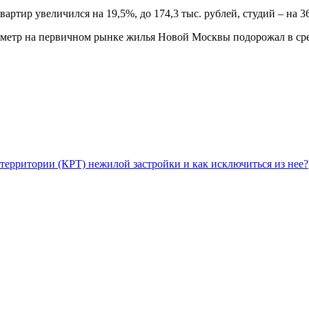
тир увеличился на 19,5%, до 174,3 тыс. рублей, студий – на 36
й метр на первичном рынке жилья Новой Москвы подорожал в сред
территории (КРТ) нежилой застройки и как исключиться из нее?