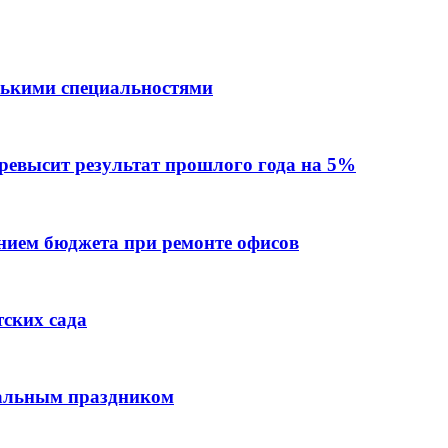
лькими специальностями
превысит результат прошлого года на 5%
ием бюджета при ремонте офисов
тских сада
нальным праздником