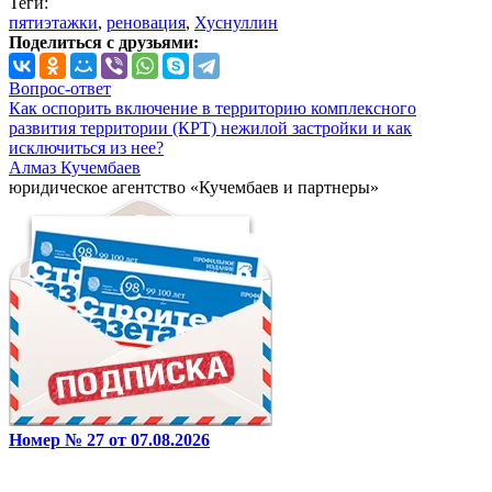
Теги:
пятиэтажки
,
реновация
,
Хуснуллин
Поделиться с друзьями:
Вопрос-ответ
Как оспорить включение в территорию комплексного
развития территории (КРТ) нежилой застройки и как
исключиться из нее?
Алмаз Кучембаев
юридическое агентство «Кучембаев и партнеры»
Номер № 27 от 07.08.2026