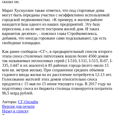
сказал он.
Марат Хуснуллин также отметил, что под стартовые дома
могут быть переданы участки с неэффективно используемой
городской недвижимостью. «К примеру, в жилом районе
находится база одного из наших предприятий. Эту базу
переселим, а на ее месте построим жилой дом. И таких
вариантов десятки», - пояснил глава Стройкомплекса,
добавив, что иногда горожане сами подсказывают, где есть
свободные площадки.
Как ранее сообщала «СГ», в предварительный список второго
этапа сноса столичных пятиэтажек вошли более 4560 домов
так называемых несносимых серий ( I-510, I-511, I-515, II-07, I-
335, I-447 и их аналоги) в 85 районах города (всего около 15
млн кв. метров жилья). При сохранении средних объемов
годового ввода жилья на их расселение потребуется 12-13 лет.
Голосование жителей этих домов относительно сноса
продлится с 15 мая по 15 июня текущего года. В 2017 году на
подготовку сноса из бюджета столицы планируется потратить
96,5 млрд рублей.
Авторы:
СГ-Онлайн
Версия для печати
Назад к списку