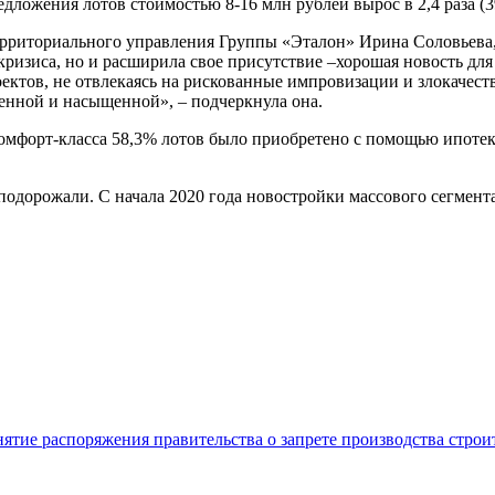
едложения лотов стоимостью 8-16 млн рублей вырос в 2,4 раза (
рриториального управления Группы «Эталон» Ирина Соловьева, 
кризиса, но и расширила свое присутствие –хорошая новость для
оектов, не отвлекаясь на рискованные импровизации и злокачес
шенной и насыщенной», – подчеркнула она.
комфорт-класса 58,3% лотов было приобретено с помощью ипотек
 подорожали. С начала 2020 года новостройки массового сегмент
нятие распоряжения правительства о запрете производства стро