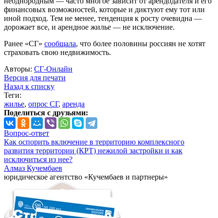
неоднородным — часто многое зависит от арендодателя и его
финансовых возможностей, которые и диктуют ему тот или
иной подход. Тем не менее, тенденция к росту очевидна —
дорожает все, и арендное жилье — не исключение.
Ранее «СГ»
сообщала
, что более половины россиян не хотят
страховать свою недвижимость.
Авторы:
СГ-Онлайн
Версия для печати
Назад к списку
Теги:
жилье
,
опрос СГ
,
аренда
Поделиться с друзьями:
Вопрос-ответ
Как оспорить включение в территорию комплексного
развития территории (КРТ) нежилой застройки и как
исключиться из нее?
Алмаз Кучембаев
юридическое агентство «Кучембаев и партнеры»