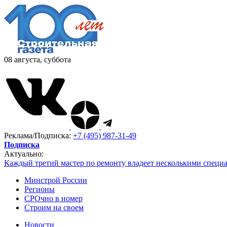
08 августа, суббота
Реклама/Подписка:
+7 (495) 987-31-49
Подписка
Актуально:
Каждый третий мастер по ремонту владеет несколькими специ
Минстрой России
Регионы
СРОчно в номер
Строим на своем
Новости