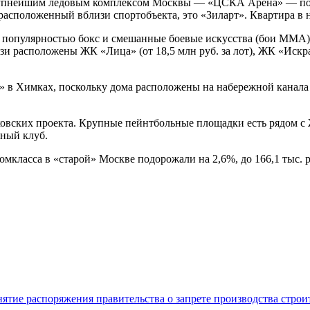
 крупнейшим ледовым комплексом Москвы — «ЦСКА Арена» — п
 расположенный вблизи спортобъекта, это «Зиларт». Квартира в 
 популярностью бокс и смешанные боевые искусства (бои MMA).
и расположены ЖК «Лица» (от 18,5 млн руб. за лот), ЖК «Искра-
» в Химках, поскольку дома расположены на набережной канала
овских проекта. Крупные пейнтбольные площадки есть рядом с Ж
ьный клуб.
омкласса в «старой» Москве подорожали на 2,6%, до 166,1 тыс. руб
нятие распоряжения правительства о запрете производства стро