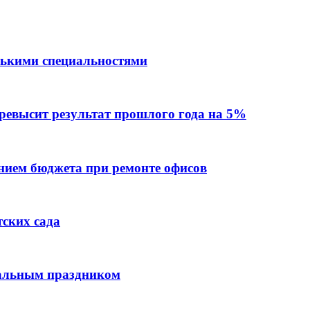
лькими специальностями
превысит результат прошлого года на 5%
ием бюджета при ремонте офисов
тских сада
нальным праздником