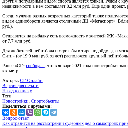
Другим популярным видом спорта является хоккей. Рядом с
недвижимости в нем составляет 8,2 млн руб. Еще один проект,
Среди мужчин разных возрастных категорий также пользуются
видам единоборств является столичный ДЦ «Мегаспорт». Вблиз
руб.).
Отправится на рыбалку есть возможность у жителей ЖК «Маяк
от 7,7 млн руб.
Для любителей пейнтбола и стрельбы в тире подойдут два моск
Сити» (от 19,9 млн руб. за лот) расположен крупный пейнтбол
Ранее «СГ»
сообщала
, что в январе 2021 года новостройки экон
кв. метр.
Авторы:
СГ-Онлайн
Версия для печати
Назад к списку
Теги:
Новостройки
,
Спортобъекты
Поделиться с друзьями:
Вопрос-ответ
Как отразится на рассмотрении судебных дел о самостроях при