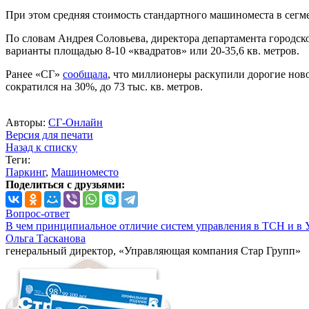
При этом средняя стоимость стандартного машиноместа в сегмен
По словам Андрея Соловьева, директора департамента городско
варианты площадью 8-10 «квадратов» или 20-35,6 кв. метров.
Ранее «СГ»
сообщала
, что миллионеры раскупили дорогие ново
сократился на 30%, до 73 тыс. кв. метров.
Авторы:
СГ-Онлайн
Версия для печати
Назад к списку
Теги:
Паркинг
,
Машиноместо
Поделиться с друзьями:
Вопрос-ответ
В чем принципиальное отличие систем управления в ТСН и в 
Ольга Тасканова
генеральный директор, «Управляющая компания Стар Групп»