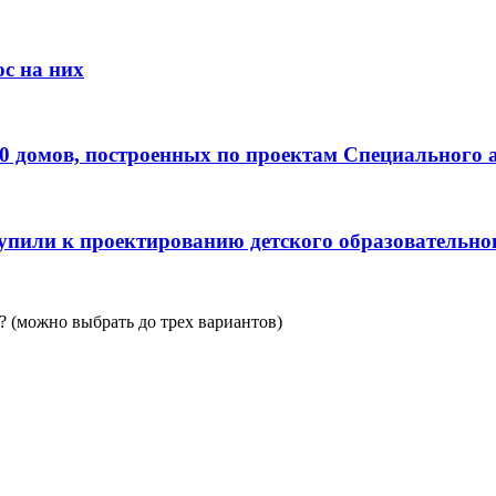
с на них
0 домов, построенных по проектам Специального 
пили к проектированию детского образовательно
 (можно выбрать до трех вариантов)