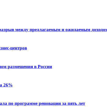
 разрыв между предлагаемым и ожидаемым доходо
знес-центров
пом размещения в России
на 26%
ала по программе реновации за пять лет