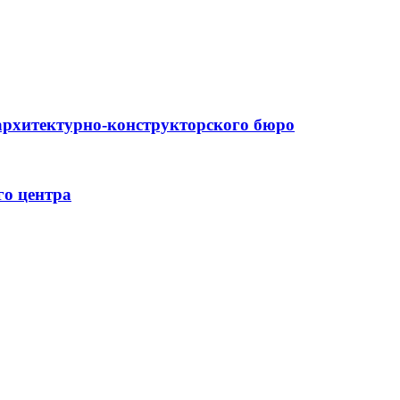
архитектурно-конструкторского бюро
го центра