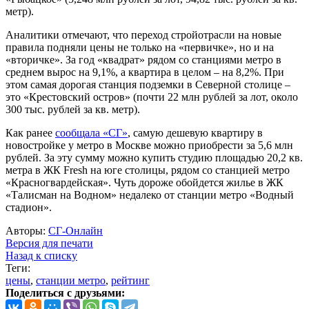
метр).
Аналитики отмечают, что переход стройотрасли на новые
правила подняли цены не только на «первичке», но и на
«вторичке». За год «квадрат» рядом со станциями метро в
среднем вырос на 9,1%, а квартира в целом – на 8,2%. При
этом самая дорогая станция подземки в Северной столице –
это «Крестовский остров» (почти 22 млн рублей за лот, около
300 тыс. рублей за кв. метр).
Как ранее
сообщала «СГ»
, самую дешевую квартиру в
новостройке у метро в Москве можно приобрести за 5,6 млн
рублей. За эту сумму можно купить студию площадью 20,2 кв.
метра в ЖК Fresh на юге столицы, рядом со станцией метро
«Красногвардейская». Чуть дороже обойдется жилье в ЖК
«Талисман на Водном» недалеко от станции метро «Водный
стадион».
Авторы:
СГ-Онлайн
Версия для печати
Назад к списку
Теги:
цены
,
станции метро
,
рейтинг
Поделиться с друзьями: