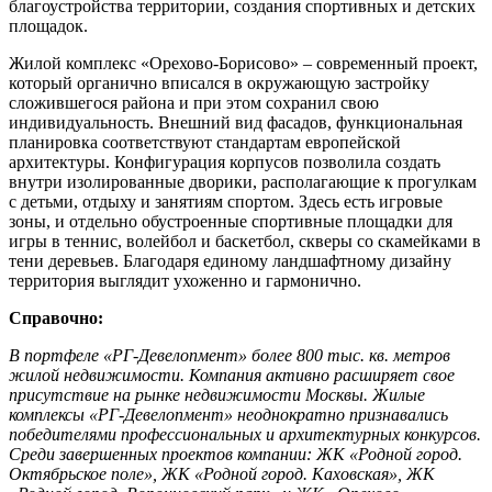
благоустройства территории, создания спортивных и детских
площадок.
Жилой комплекс «Орехово-Борисово» – современный проект,
который органично вписался в окружающую застройку
сложившегося района и при этом сохранил свою
индивидуальность. Внешний вид фасадов, функциональная
планировка соответствуют стандартам европейской
архитектуры. Конфигурация корпусов позволила создать
внутри изолированные дворики, располагающие к прогулкам
с детьми, отдыху и занятиям спортом. Здесь есть игровые
зоны, и отдельно обустроенные спортивные площадки для
игры в теннис, волейбол и баскетбол, скверы со скамейками в
тени деревьев. Благодаря единому ландшафтному дизайну
территория выглядит ухоженно и гармонично.
Справочно:
В портфеле «РГ-Девелопмент» более 800 тыс. кв. метров
жилой недвижимости. Компания активно расширяет свое
присутствие на рынке недвижимости Москвы. Жилые
комплексы «РГ-Девелопмент» неоднократно признавались
победителями профессиональных и архитектурных конкурсов.
Среди завершенных проектов компании: ЖК «Родной город.
Октябрьское поле», ЖК «Родной город. Каховская», ЖК