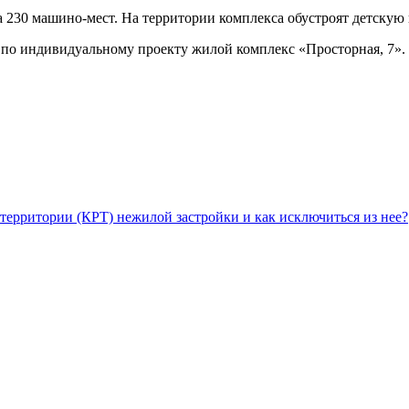
а 230 машино-мест. На территории комплекса обустроят детскую
 по индивидуальному проекту жилой комплекс «Просторная, 7». 
территории (КРТ) нежилой застройки и как исключиться из нее?