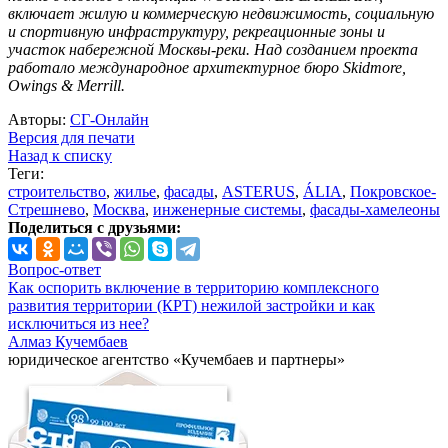
включает жилую и коммерческую недвижимость, социальную
и спортивную инфраструктуру, рекреационные зоны и
участок набережной Москвы-реки. Над созданием проекта
работало международное архитектурное бюро Skidmore,
Owings & Merrill.
Авторы:
СГ-Онлайн
Версия для печати
Назад к списку
Теги:
строительство
,
жилье
,
фасады
,
ASTERUS
,
ÁLIA
,
Покровское-
Стрешнево
,
Москва
,
инженерные системы
,
фасады-хамелеоны
Поделиться с друзьями:
Вопрос-ответ
Как оспорить включение в территорию комплексного
развития территории (КРТ) нежилой застройки и как
исключиться из нее?
Алмаз Кучембаев
юридическое агентство «Кучембаев и партнеры»