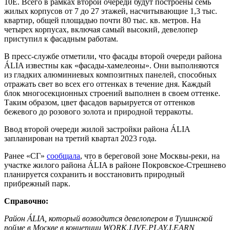
10Е. Всего в рамках второй очереди будут построены семь
жилых корпусов от 7 до 27 этажей, насчитывающие 1,3 тыс.
квартир, общей площадью почти 80 тыс. кв. метров. На
четырех корпусах, включая самый высокий, девелопер
приступил к фасадным работам.
В пресс-службе отметили, что фасады второй очереди района
ÁLIA известны как «фасады-хамелеоны». Они выполняются
из гладких алюминиевых композитных панелей, способных
отражать свет во всех его оттенках в течение дня. Каждый
блок многосекционных строений выполнен в своем оттенке.
Таким образом, цвет фасадов варьируется от оттенков
бежевого до розового золота и природной терракоты.
Ввод второй очереди жилой застройки района ÁLIA
запланирован на третий квартал 2023 года.
Ранее «СГ»
сообщала
, что в береговой зоне Москвы-реки, на
участке жилого района ÁLIA в районе Покровское-Стрешнево
планируется сохранить и восстановить природный
прибрежный парк.
Справочно:
Район ÁLIA, который возводится девелопером в Тушинской
пойме в Москве в концепции WORK.LIVE.PLAY.LEARN,