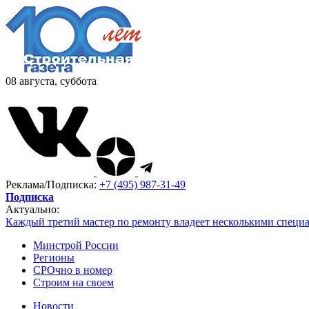
08 августа, суббота
Реклама/Подписка:
+7 (495) 987-31-49
Подписка
Актуально:
Каждый третий мастер по ремонту владеет несколькими специ
Минстрой России
Регионы
СРОчно в номер
Строим на своем
Новости