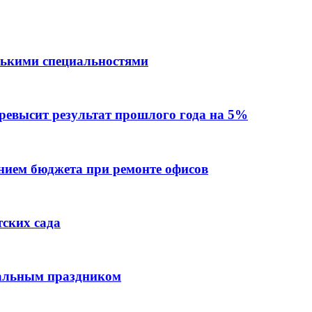
лькими специальностями
превысит результат прошлого года на 5%
ием бюджета при ремонте офисов
тских сада
нальным праздником