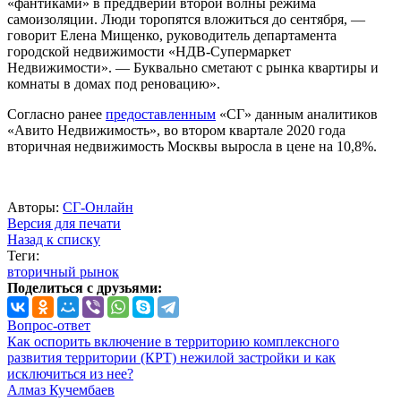
«фантиками» в преддверии второй волны режима
самоизоляции. Люди торопятся вложиться до сентября, —
говорит Елена Мищенко, руководитель департамента
городской недвижимости «НДВ-Супермаркет
Недвижимости». — Буквально сметают с рынка квартиры и
комнаты в домах под реновацию».
Согласно ранее
предоставленным
«СГ» данным аналитиков
«Авито Недвижимость», во втором квартале 2020 года
вторичная недвижимость Москвы выросла в цене на 10,8%.
Авторы:
СГ-Онлайн
Версия для печати
Назад к списку
Теги:
вторичный рынок
Поделиться с друзьями:
Вопрос-ответ
Как оспорить включение в территорию комплексного
развития территории (КРТ) нежилой застройки и как
исключиться из нее?
Алмаз Кучембаев