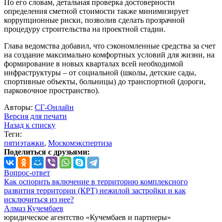
По его словам, детальная проверка достоверности
определения сметной стоимости также минимизирует
коррупционные риски, позволив сделать прозрачной
процедуру строительства на проектной стадии.
Глава ведомства добавил, что сэкономленные средства за счет
на создание максимально комфортных условий для жизни, на
формирование в новых кварталах всей необходимой
инфраструктуры – от социальной (школы, детские сады,
спортивные объекты, больницы) до транспортной (дороги,
парковочное пространство).
Авторы:
СГ-Онлайн
Версия для печати
Назад к списку
Теги:
пятиэтажки
,
Москомэкспертиза
Поделиться с друзьями:
Вопрос-ответ
Как оспорить включение в территорию комплексного
развития территории (КРТ) нежилой застройки и как
исключиться из нее?
Алмаз Кучембаев
юридическое агентство «Кучембаев и партнеры»