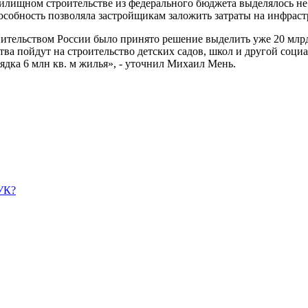
илищном строительстве из федерального бюджета выделялось не 
обность позволяла застройщикам заложить затраты на инфрастру
вительством России было принято решение выделить уже 20 млрд
тва пойдут на строительство детских садов, школ и другой соци
дка 6 млн кв. м жилья», - уточнил Михаил Мень.
УК?