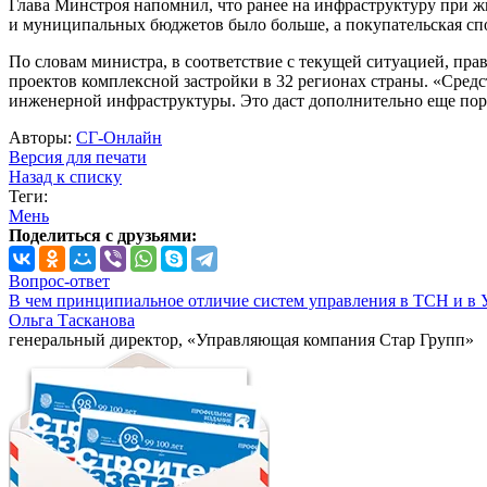
Глава Минстроя напомнил, что ранее на инфраструктуру при ж
и муниципальных бюджетов было больше, а покупательская спос
По словам министра, в соответствие с текущей ситуацией, пра
проектов комплексной застройки в 32 регионах страны. «Средс
инженерной инфраструктуры. Это даст дополнительно еще поря
Авторы:
СГ-Онлайн
Версия для печати
Назад к списку
Теги:
Мень
Поделиться с друзьями:
Вопрос-ответ
В чем принципиальное отличие систем управления в ТСН и в 
Ольга Тасканова
генеральный директор, «Управляющая компания Стар Групп»