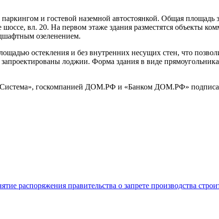
паркингом и гостевой наземной автостоянкой. Общая площадь за
е шоссе, вл. 20. На первом этаже здания разместятся объекты к
андшафтным озеленением.
ощадью остекления и без внутренних несущих стен, что позвол
е запроектированы лоджии. Форма здания в виде прямоугольни
 «Система», госкомпанией ДОМ.РФ и «Банком ДОМ.РФ» подписал
нятие распоряжения правительства о запрете производства стро