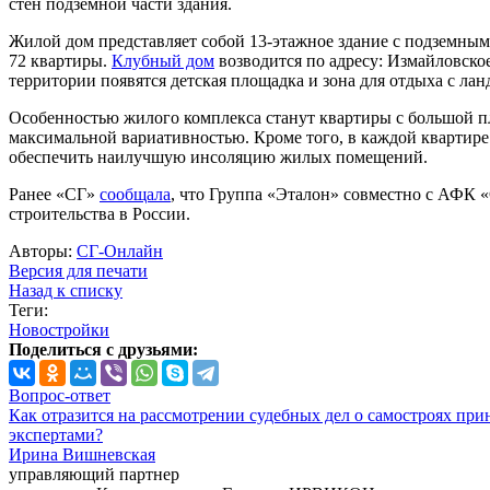
стен подземной части здания.
Жилой дом представляет собой 13-этажное здание с подземным 
72 квартиры.
Клубный дом
возводится по адресу: Измайловско
территории появятся детская площадка и зона для отдыха с л
Особенностью жилого комплекса станут квартиры с большой пл
максимальной вариативностью. Кроме того, в каждой квартир
обеспечить наилучшую инсоляцию жилых помещений.
Ранее «СГ»
сообщала
, что Группа «Эталон» совместно с АФК
строительства в России.
Авторы:
СГ-Онлайн
Версия для печати
Назад к списку
Теги:
Новостройки
Поделиться с друзьями:
Вопрос-ответ
Как отразится на рассмотрении судебных дел о самостроях при
экспертами?
Ирина Вишневская
управляющий партнер