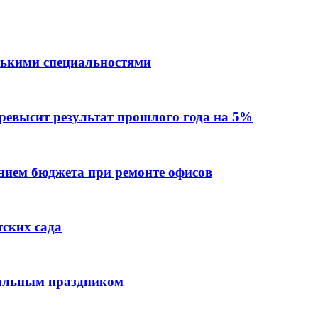
лькими специальностями
превысит результат прошлого года на 5%
ием бюджета при ремонте офисов
тских сада
нальным праздником