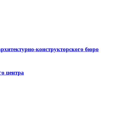
архитектурно-конструкторского бюро
го центра