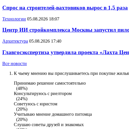
Спрос на строителей-вахтовиков вырос в 1,5 раза
Технологии
05.08.2026 18:07
Центр ИИ стройкомплекса Москвы запустил пило
Архитектура
05.08.2026 17:40
Главгосэкспертиза утвердила проекта «Лахта Цен
Все новости
К чьему мнению вы прислушиваетесь при покупке жилья?
Принимаю решение самостоятельно
(48%)
Консультируюсь с риелтором
(24%)
Советуюсь с юристом
(20%)
Учитываю мнение домашнего питомца
(20%)
Слушаю советы друзей и знакомых