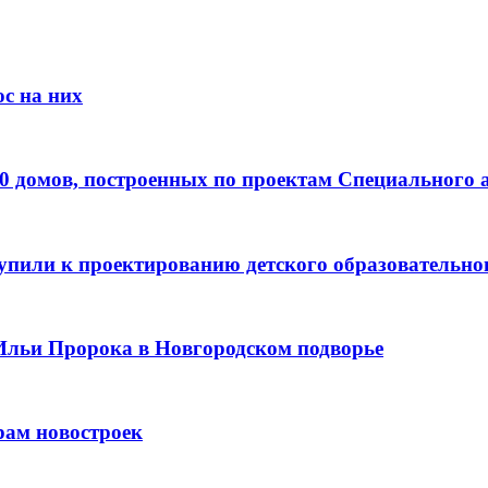
с на них
0 домов, построенных по проектам Специального 
пили к проектированию детского образовательно
Ильи Пророка в Новгородском подворье
рам новостроек