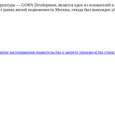
структуры — GORN Development, является один из основателей
ент рынка жилой недвижимости Москвы, откуда был вынужден уйт
нятие распоряжения правительства о запрете производства стро