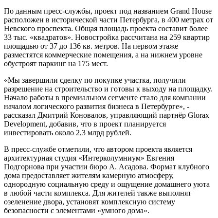
По данным пресс-службы, проект под названием Grand House
расположен в исторической части Петербурга, в 400 метрах от
Невского проспекта. Общая площадь проекта составит более
33 тыс. «квадратов». Новостройка рассчитана на 259 квартир
площадью от 37 до 136 кв. метров. На первом этаже
разместятся коммерческие помещения, а на нижнем уровне
обустроят паркинг на 175 мест.
«Мы завершили сделку по покупке участка, получили
разрешение на строительство и готовы к выходу на площадку.
Начало работы в премиальном сегменте стало для компании
началом логического развития бизнеса в Петербурге», -
рассказал Дмитрий Коновалов, управляющий партнёр Glorax
Development, добавив, что в проект планируется
инвестировать около 2,3 млрд рублей.
В пресс-службе отметили, что автором проекта является
архитектурная студия «Интерколумниум» Евгения
Подгорнова при участии бюро А. Асадова. Формат клубного
дома предоставляет жителям камерную атмосферу,
однородную социальную среду и ощущение домашнего уюта
в любой части комплекса. Для жителей также выполнят
озеленение двора, установят комплексную систему
безопасности с элементами «умного дома».