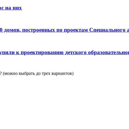
с на них
0 домов, построенных по проектам Специального 
пили к проектированию детского образовательно
 (можно выбрать до трех вариантов)