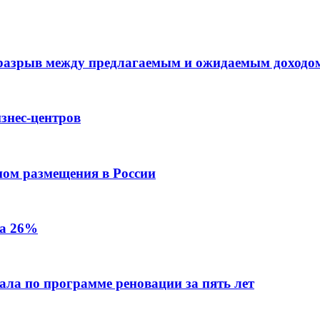
 разрыв между предлагаемым и ожидаемым доходо
знес-центров
пом размещения в России
на 26%
ала по программе реновации за пять лет