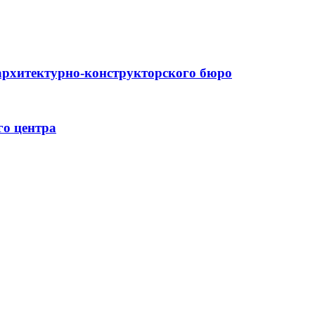
архитектурно-конструкторского бюро
го центра