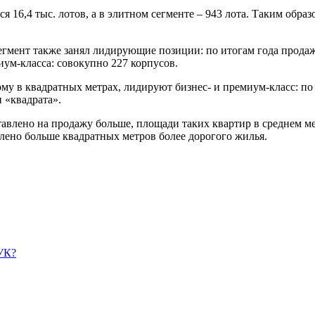
 16,4 тыс. лотов, а в элитном сегменте – 943 лота. Таким образ
гмент также занял лидирующие позиции: по итогам года продажи 
иум-класса: совокупно 227 корпусов.
у в квадратных метрах, лидируют бизнес- и премиум-класс: по 
 «квадрата».
авлено на продажу больше, площади таких квартир в среднем мен
влено больше квадратных метров более дорогого жилья.
УК?