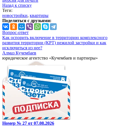
Версия для печати
Назад к списку
Теги:
новостройки
,
квартиры
Поделиться с друзьями:
Вопрос-ответ
Как оспорить включение в территорию комплексного
развития территории (КРТ) нежилой застройки и как
исключиться из нее?
Алмаз Кучембаев
юридическое агентство «Кучембаев и партнеры»
Номер № 27 от 07.08.2026