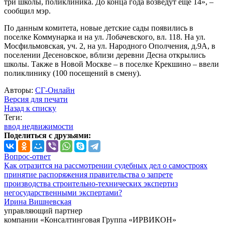
три школы, поликлиника. До конца года возведут еще 14», –
сообщил мэр.
По данным комитета, новые детские сады появились в
поселке Коммунарка и на ул. Лобачевского, вл. 118. На ул.
Мосфильмовская, уч. 2, на ул. Народного Ополчения, д.9А, в
поселении Десеновское, вблизи деревни Десна открылись
школы. Также в Новой Москве – в поселке Крекшино – ввели
поликлинику (100 посещений в смену).
Авторы:
СГ-Онлайн
Версия для печати
Назад к списку
Теги:
ввод недвижимости
Поделиться с друзьями:
Вопрос-ответ
Как отразится на рассмотрении судебных дел о самостроях
принятие распоряжения правительства о запрете
производства строительно-технических экспертиз
негосударственными экспертами?
Ирина Вишневская
управляющий партнер
компании «Консалтинговая Группа «ИРВИКОН»