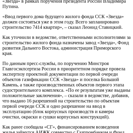
«Звезда» в рамках поручения президента России Владимира
Путина.
«Ввод первого дома будущего жилого фонда ССК «Звезда»
должен состояться уже в этом году. Всего запланировано
строительство 7414 квартир», – сказал Леонид Ставицкий.
Как уточнили в ведомстве, ответственными исполнителями за
строительство жилого фонда назначены завод «Звезда», Фонд
развития Дальнего Востока, администрация Приморского
края.
По данным пресс-службы, по поручению Минстроя
Главгосэкпcертиза России в приоритетном порядке провела
экспертизу проектной документации по первой очереди
объектов газификации ССК «Звезда» и поселка Большой
Камень, а также производственных объектов первого этапа
судостроительного комплекса. «По ее результатам уже выданы
положительные заключения», – сказали в ведомстве, добавив,
что выдано 16 разрешений на строительство по объектам
первой очереди ССК и одно разрешение на ввод в
эксплуатацию (блок корпусных производств и камеры
очистки, окраски и сушки корпусных конструкций).
Как ранее сообщала «СГ», финансированием возведения
жилья займутся АИЖК совместно с Газпромбанком и Фонд